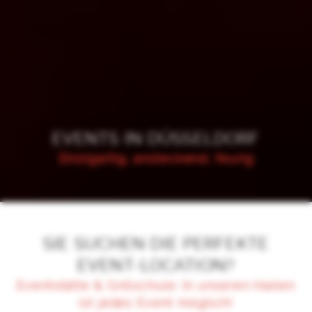
EVENTS IN DÜSSELDORF
Einzigartig, ansteckend, feurig
SIE SUCHEN DIE PERFEKTE
EVENT-LOCATION?
Eventstätte & Grillschule: In unseren Hallen
ist jedes Event möglich!