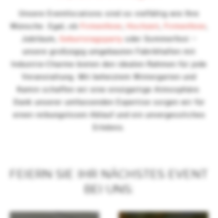
Unsere Eventlocations sind so vielfältig wie Ihre
Wünsche. Egal, ob
Firmenfeier
,
Hochzeit
,
Firmenfeier
,
Jubiläum,
Geburtstagsparty
oder Sommerfest –
unsere großzügig umgebauten Fabrikhallen mit
Industrie-Charme bieten den idealen Rahmen für jede
Veranstaltung. Mit beheiztem Wintergarten und
Kamin schaffen wir eine einzigartige Atmosphäre.
Dank unserer umfassenden Expertise sorgen wir für
einen reibungslosen Ablauf und ein unvergessliches
Erlebnis.
FEIERN SIE IHR NÄCHSTES EVENT
BEI UNS: